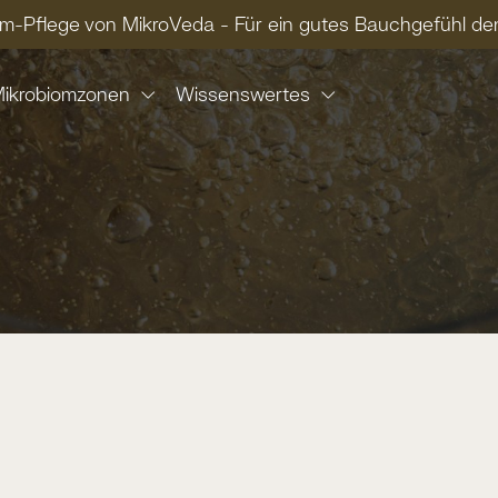
om-Pflege von MikroVeda - Für ein gutes Bauchgefühl 
Versandkostenfrei ab 59 € (DE), ab 89 € (AT)
ikrobiomzonen
Wissenswertes