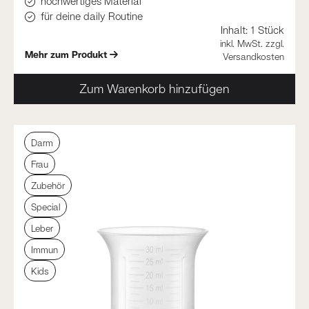
hochwertiges Material
für deine daily Routine
Inhalt:
1 Stück
inkl. MwSt. zzgl.
Mehr zum Produkt
Versandkosten
Zum Warenkorb hinzufügen
Darm
Frau
Zubehör
Special
Leber
Immun
Kids