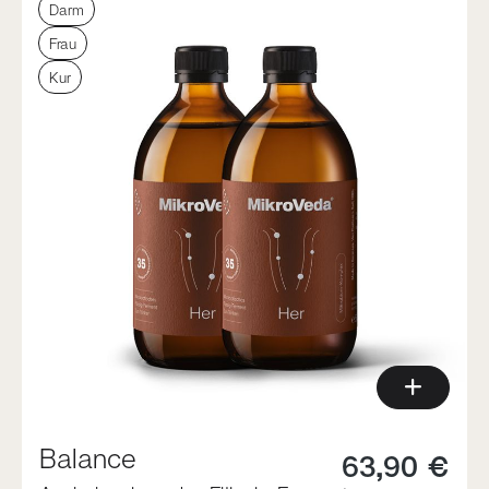
Darm
Frau
Kur
Balance
63,90 €