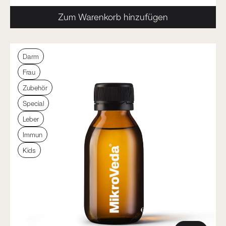
Zum Warenkorb hinzufügen
Darm
Frau
Zubehör
Special
Leber
Immun
Kids