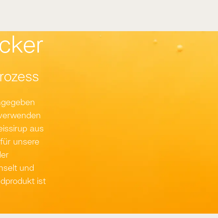
ucker
prozess
angegeben
r verwenden
eissirup aus
 für unsere
der
hselt und
dprodukt ist