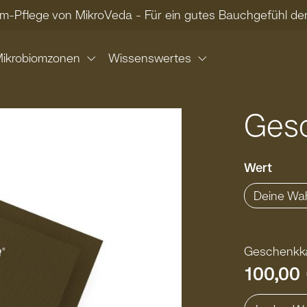
om-Pflege von MikroVeda - Für ein gutes Bauchgefühl 
ikrobiomzonen
Wissenswertes
Gesc
ausw
Wert
Deine Wa
Geschenkka
100,00