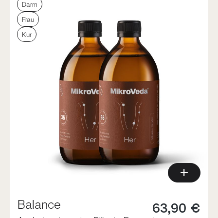
Darm
Frau
Kur
Balance
63,90 €