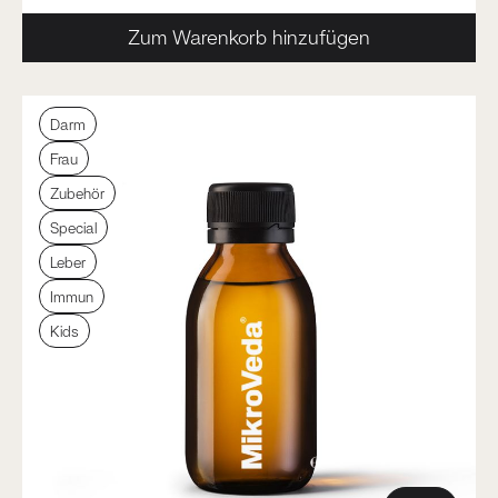
Zum Warenkorb hinzufügen
Darm
Frau
Zubehör
Special
Leber
Immun
Kids