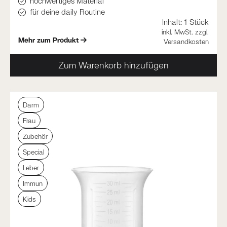
hochwertiges Material
für deine daily Routine
Inhalt:
1 Stück
inkl. MwSt. zzgl.
Mehr zum Produkt
Versandkosten
Zum Warenkorb hinzufügen
Darm
Frau
Zubehör
Special
Leber
Immun
Kids